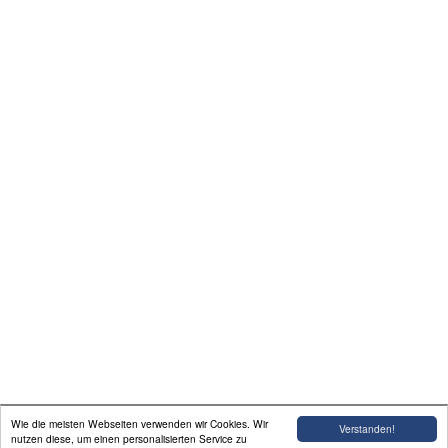
Unterstützungsmöglichkeiten
Pressespiegel
Presseservice
Kalender
Impressum / Kontakt
Kontaktformular
Verein "Bürgerinitiative:
Tunnel und Grüner Übergang
Wie die meisten Webseiten verwenden wir Cookies. Wir
Verstanden!
- A22"
nutzen diese, um einen personalisierten Service zu