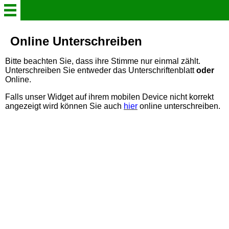
Startseite & Aktuelles
Online Unterschreiben
Bitte beachten Sie, dass ihre Stimme nur einmal zählt.
Wer ist die BI (Team)?
Unterschreiben Sie entweder das Unterschriftenblatt
oder
Online.
namhafte UnterstützerInnen
Falls unser Widget auf ihrem mobilen Device nicht korrekt
angezeigt wird können Sie auch
hier
online unterschreiben.
Galerie Bürgermeinungen
Chronologie
Das Projekt - Worum geht
es?
Newsletter (An-/Abmeldung)