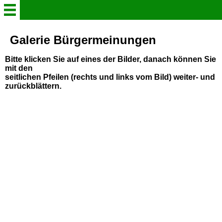
Startseite & Aktuelles
Galerie Bürgermeinungen
Bitte klicken Sie auf eines der Bilder, danach können Sie
Wer ist die BI (Team)?
mit den
seitlichen Pfeilen (rechts und links vom Bild) weiter- und
zurückblättern.
namhafte UnterstützerInnen
Galerie Bürgermeinungen
Chronologie
Das Projekt - Worum geht
es?
Newsletter (An-/Abmeldung)