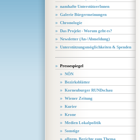
namhafte UnterstützerInnen
Galerie Bürgermeinungen
Chronologie
Das Projekt - Worum geht es?
Newsletter (An-/Abmeldung)
Unterstützungsmöglichkeiten & Spenden
Pressespiegel
NÖN
Bezirksblätter
Korneuburger RUNDschau
Wiener Zeitung
Kurier
Krone
Medien Lokalpolitik
Sonstige
allgem. Berichte zum Thema