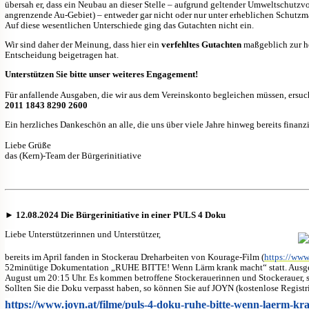
übersah er, dass ein Neubau an dieser Stelle – aufgrund geltender Umweltschutzv
angrenzende Au-Gebiet) – entweder gar nicht oder nur unter erheblichen Schut
Auf diese wesentlichen Unterschiede ging das Gutachten nicht ein.
Wir sind daher der Meinung, dass hier ein
verfehltes Gutachten
maßgeblich zur hö
Entscheidung beigetragen hat.
Unterstützen Sie bitte unser weiteres Engagement!
Für anfallende Ausgaben, die wir aus dem Vereinskonto begleichen müssen, ersu
2011 1843 8290 2600
Ein herzliches Dankeschön an alle, die uns über viele Jahre hinweg bereits finanzi
Liebe Grüße
das (Kern)-Team der Bürgerinitiative
►
12.08.2024 Die Bürgerinitiative in einer PULS 4 Doku
Liebe Unterstützerinnen und Unterstützer,
bereits im April fanden in Stockerau Dreharbeiten von Kourage-Film (
https://www
52minütige Dokumentation „RUHE BITTE! Wenn Lärm krank macht“ statt. Ausges
August um 20:15 Uhr. Es kommen betroffene Stockerauerinnen und Stockerauer, sow
Sollten Sie die Doku verpasst haben, so können Sie 
auf JOYN (kostenlose Registr
https://www.joyn.at/filme/puls-4-doku-ruhe-bitte-wenn-laerm-k