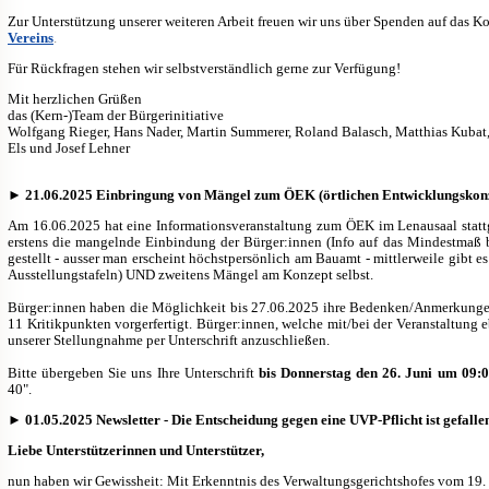
Zur Unterstützung unserer weiteren Arbeit freuen wir uns über Spenden auf das
Vereins
.
Für Rückfragen stehen wir selbstverständlich gerne zur Verfügung!
Mit herzlichen Grüßen
das (Kern-)Team der Bürgerinitiative
Wolfgang Rieger, Hans Nader, Martin Summerer, Roland Balasch, Matthias Kubat, K
Els und Josef Lehner
►
21.06.2025 Einbringung von Mängel zum ÖEK (örtlichen Entwicklungskon
Am 16.06.2025 hat eine Informationsveranstaltung zum ÖEK im Lenausaal statt
erstens die mangelnde Einbindung der Bürger:innen (Info auf das Mindestmaß 
gestellt - ausser man erscheint höchstpersönlich am Bauamt - mittlerweile gibt
Ausstellungstafeln) UND zweitens Mängel am Konzept selbst.
Bürger:innen haben die Möglichkeit bis 27.06.2025 ihre Bedenken/Anmerkungen
11 Kritikpunkten vorgerfertigt. Bürger:innen, welche mit/bei der Veranstaltung e
unserer Stellungnahme per Unterschrift anzuschließen.
Bitte übergeben Sie uns Ihre Unters
chrift
bis Donnerstag den 26. Juni um 09:
40".
►
01.05.2025 Newsletter - Die Entscheidung gegen eine UVP-Pflicht ist gefalle
Liebe Unterstützerinnen und Unterstützer,
nun haben wir Gewissheit: Mit Erkenntnis des Verwaltungsgerichtshofes vom 19.