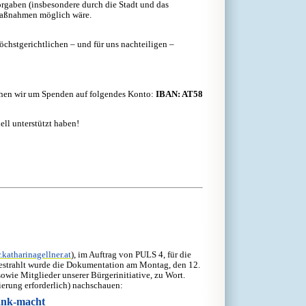
orgaben (insbesondere durch die Stadt und das
zmaßnahmen möglich wäre.
chstgerichtlichen – und für uns nachteiligen –
chen wir um Spenden auf folgendes Konto:
IBAN: AT58
ell unterstützt haben!
.katharinagellner.at
), im Auftrag von PULS 4, für die 
trahlt wurde die Dokumentation am Montag, den 12. 
ie Mitglieder unserer Bürgerinitiative, zu Wort. 
ierung erforderlich) nachschauen:
rank-macht