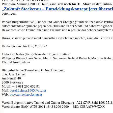
FÜR KURZENTSCHLOSSENE:
Wer diese Meinung NICHT teilt, kann sich noch
bis 31. März
an der Online-
„
Zukunft Stockerau – Entwicklungskonzept jetzt überarb
beteiligen.
Wir als Bürgerinitiative „Tunnel und Grüner Übergang“ unterstützen diese Petition
entscheidendes Argument gegen den Stillstand in der Stadt und daher von großer B
Bekannten sowie Freundinnen und Freunde und regen Sie das Schneeballsystem 
Hinweis: Wenn jemand nicht namentlich aufscheinen möchte, kann die Petition au
Danke für eure, für Ihre, Mithilfe!
Liebe Grüße das (Kern)-Team der Bürgerinitiative
Wolfgang Rieger, Hans Nader, Martin Summerer, Roland Balasch, Matthias Kubat, K
Els und Josef Lehner
Bürgerinitiative Tunnel und Grüner Übergang
p. A. Josef Lehner
Am Neuriß 40
2000 Stockerau
Mobil: +43 681 206 632 91
Mail:
Josef.Lehner.1965@a1.net
Web:
www.tunnelstockerau.at
Verein Bürgerinitiative Tunnel und Grüner Übergang - A22 (ZVR-Zahl 19615518
Vereinskonto IBAN: AT58 2011 1843 8290 2600 BIC: GIBAATWWXXX