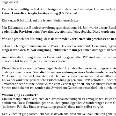
abgewiesen.
Damit ist endgültig rechtskräftig festgestellt, dass der dreispurige Ausbau der 
keiner Umweltverträglichkeitsprüfung (UVP)
bedarf.
Ein kurzer Rückblick auf die letzten Verfahrensschritte:
Mit Erkenntnis des Bundesverwaltungsgerichtes vom 14. Juni wurde unsere Besch
ordentliche Revision
beim Verwaltungsgerichtshof eingebracht. Diese wurde mi
Wir sind jedoch der Meinung, dass
damit weder „der letzte Akt geschlossen“ no
Tatsächlich beginnt nun eine neue Phase: Das noch ausstehende Genehmigungsv
eingeschränkten Mitwirkungsmöglichkeiten für Bürger:innen
durchgeführt wer
Auch über die Hintergründe der Entscheidung gegen die UVP sind wir uns im T
eines höchst fragwürdigen Gutachtens verloren.
Dieses Gutachten war die Grundlage für das Urteil des Bundesverwaltungsgerichte
bislang einmalig war:
Sind die Umweltauswirkungen eines Ausbaus oder eines 
Vor Gericht wurde das Gutachten jedoch derart schwach, unsicher und inhaltlich un
Entweder wird eine gerichtliche Entscheidung gegen eine UVP getroffen – oder e
umfassende schriftliche Kritik wurde vom Gericht ignoriert, ebenso unsere Forde
Soweit uns bekannt ist, wurden die Zweifel am Gutachten ausschließlich durch uns
Worum ging es konkret?
Um überhaupt einen Vergleich der Umweltauswirkungen zu ermöglichen, ist es er
definieren. Diese Definition gehört zu den grundlegenden Anforderungen eines G
(in diesem Fall das Bundesverwaltungsgericht) diese nicht selbst vorgibt.
Der Gutachter ging fälschlicherweise davon aus, dass ein Neubau letztlich genau