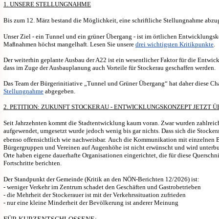
1. UNSERE STELLUNGNAHME
Bis zum 12. März bestand die Möglichkeit, eine schriftliche Stellungnahme abzu
Unser Ziel - ein Tunnel und ein grüner Übergang - ist im örtlichen Entwicklungs
Maßnahmen höchst mangelhaft. Lesen Sie unsere
drei wichtigsten Kritikpunkte
.
Der weiterhin geplante Ausbau der A22 ist ein wesentlicher Faktor für die Entwick
dass im Zuge der Ausbauplanung auch Vorteile für Stockerau geschaffen werden.
Das Team der Bürgerinitiative „Tunnel und Grüner Übergang“ hat daher diese Cha
Stellungnahme
abgegeben.
2. PETITION: ZUKUNFT STOCKERAU - ENTWICKLUNGSKONZEPT JETZT 
Seit Jahrzehnten kommt die Stadtentwicklung kaum voran. Zwar wurden zahlreiche
aufgewendet, umgesetzt wurde jedoch wenig bis gar nichts.
Dass sich die Stocker
ebenso offensichtlich wie nachweisbar.
Auch die Kommunikation mit einzelnen Bü
Bürgergruppen und Vereinen auf Augenhöhe ist nicht erwünscht und wird unter
Orte haben eigene dauerhafte Organisationen eingerichtet, die für diese Querschn
Fortschritte berichten.
Der Standpunkt der Gemeinde (Kritik an den NÖN-Berichten 12/2026) ist:
- weniger Verkehr im Zentrum schadet den Geschäften und Gastrobetrieben
- die Mehrheit der Stockerauer ist mit der Verkehrssituation zufrieden
- nur eine kleine Minderheit der Bevölkerung ist anderer Meinung