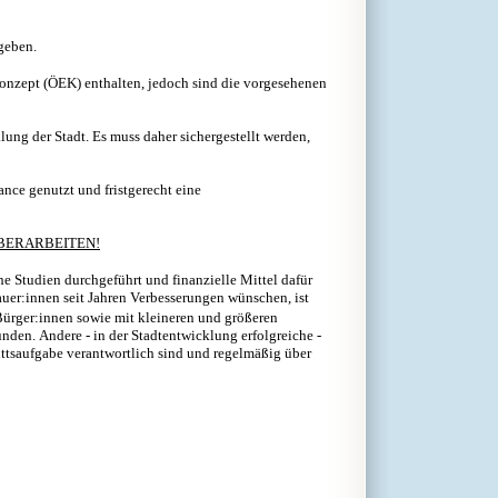
geben.
konzept (ÖEK) enthalten, jedoch sind die vorgesehenen
lung der Stadt. Es muss daher sichergestellt werden,
nce genutzt und fristgerecht eine
ÜBERARBEITEN!
 Studien durchgeführt und finanzielle Mittel dafür
auer:innen seit Jahren Verbesserungen wünschen, ist
rger:innen sowie mit kleineren und größeren
bunden.
Andere - in der Stadtentwicklung erfolgreiche -
ittsaufgabe verantwortlich sind und regelmäßig über