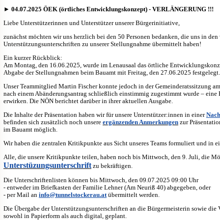
►
04.07.2025 ÖEK (örtliches Entwicklungskonzept) - VERLÄNGERUNG !!!
Liebe Unterstützerinnen und Unterstützer unserer Bürgerinitiative,
zunächst möchten wir uns herzlich bei den 50 Personen bedanken, die uns in de
Unterstützungsunterschriften zu unserer Stellungnahme übermittelt haben!
Ein kurzer Rückblick:
Am Montag, den 16.06.2025, wurde im Lenausaal das örtliche Entwicklungskonzept 
Abgabe der Stellungnahmen beim Bauamt mit Freitag, den 27.06.2025 festgelegt.
Unser Teammitglied Martin Fischer konnte jedoch in der Gemeinderatssitzung am 
nach einem Abänderungsantrag schließlich einstimmig zugestimmt wurde – eine Fr
erwirken. Die NÖN berichtet darüber in ihrer aktuellen Ausgabe.
Die Inhalte der Präsentation haben wir für unsere Unterstützer:innen in einer
Nach
befinden sich zusätzlich noch unsere
ergänzenden Anmerkungen
zur Präsentatio
im Bauamt möglich.
Wir haben die zentralen Kritikpunkte aus Sicht unseres Teams formuliert und in e
Alle, die unsere Kritikpunkte teilen, haben noch bis Mittwoch, den 9. Juli, die M
Unterstüzungsunterschrift
zu bekräftigen.
Die Unterschriftenlisten können bis Mittwoch, den 09.07.2025 09:00 Uhr
- entweder im Briefkasten der Familie Lehner (Am Neuriß 40) abgegeben, oder
- per Mail an
info@tunnelstockerau.at
übermittelt werden.
Die Übergabe der Unterstützungsunterschriften an die Bürgermeisterin sowie die 
sowohl in Papierform als auch digital, geplant.