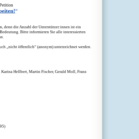
Petition
eiten!
“
, denn die Anzahl der Unterstützer:innen ist ein
edeutung. Bitte informieren Sie alle interessierten
an.
ch „nicht öffentlich“ (anonym) unterzeichnet werden.
arina Hellbert, Martin Fischer, Gerald Moll, Franz
95)